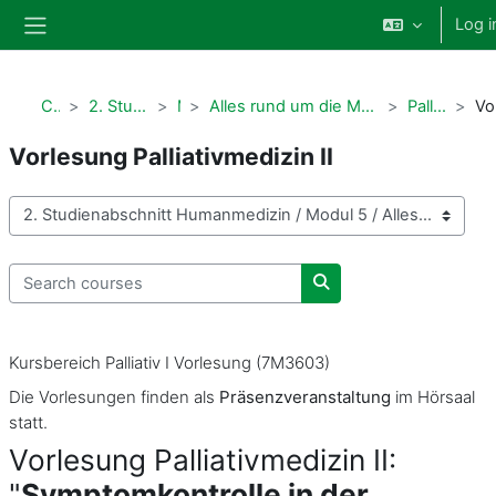
Skip to main content
Log i
Side panel
Courses
2. Studienabschnitt Humanmedizin
Modul 5
Alles rund um die Modul 5 Fächer (AM, Ger, Gyn, Päd+ KIC, KPK, PM&POK4, UM, SM)*
Palliativmedizin II & POK4
Vorlesung Palliativmedizin II
Course categories
Search courses
Search courses
Kursbereich Palliativ I Vorlesung (7M3603)
Die Vorlesungen finden als
Präsenzveranstaltung
im Hörsaal
statt.
Vorlesung Palliativmedizin II:
"
Symptomkontrolle in der