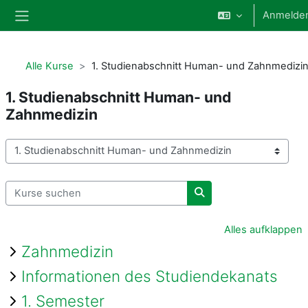
Zum Hauptinhalt
Anmelde
Website-Übersicht
Alle Kurse
1. Studienabschnitt Human- und Zahnmedizi
1. Studienabschnitt Human- und
Zahnmedizin
Kursbereiche
Kurse suchen
Kurse suchen
Alles aufklappen
Zahnmedizin
Informationen des Studiendekanats
1. Semester