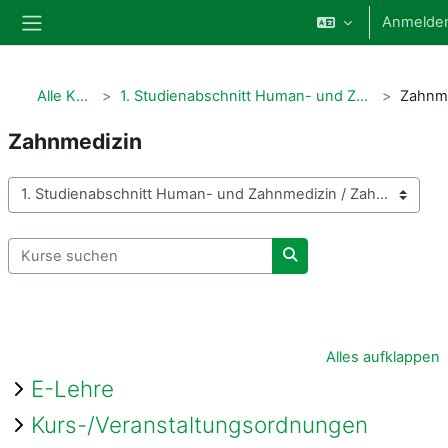
Zum Hauptinhalt
Anmelde
Website-Übersicht
Alle Kurse
1. Studienabschnitt Human- und Zahnmedizin
Zahnmedizin
Kursbereiche
Kurse suchen
Kurse suchen
Alles aufklappen
E-Lehre
Kurs-/Veranstaltungsordnungen