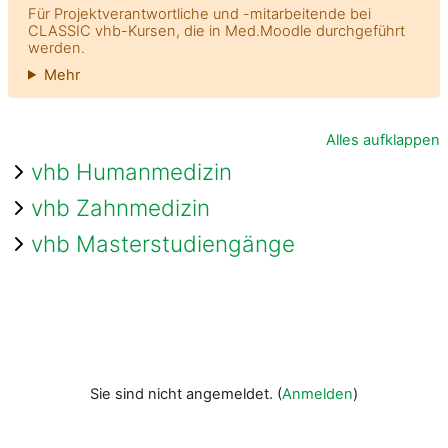
Für Projektverantwortliche und -mitarbeitende bei
CLASSIC vhb-Kursen, die in Med.Moodle durchgeführt
werden.
Mehr
Alles aufklappen
vhb Humanmedizin
vhb Zahnmedizin
vhb Masterstudiengänge
Sie sind nicht angemeldet. (
Anmelden
)