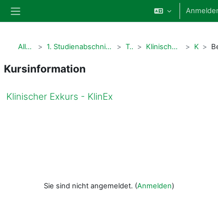
Zum Hauptinhalt
Anmelde
Website-Übersicht
Alle Kurse
1. Studienabschnitt Human- und Zahnmedizin
Tutorien
Klinische Exkurse (KlinEx)
KlinEx
Kursinformation
Klinischer Exkurs - KlinEx
Sie sind nicht angemeldet. (
Anmelden
)