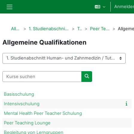
Zum Hauptinhalt
Anmelde
Website-Übersicht
Alle Kurse
1. Studienabschnitt Human- und Zahnmedizin
Tutorien
Peer Teaching Academy
Allgemeine Qualifikationen
Kursbereiche
Kurse suchen
Kurse suchen
Basisschulung
Intensivschulung
Mental Health Peer Teacher Schulung
Peer Teaching Lounge
Begleitung von Lerngruppen