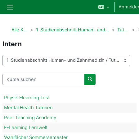
Zum Hauptinhalt
Anmelde
Website-Übersicht
Alle Kurse
1. Studienabschnitt Human- und Zahnmedizin
Tutorien
Intern
Kursbereiche
Kurse suchen
Kurse suchen
Physik Elearning Test
Mental Health Tutorien
Peer Teaching Academy
E-Learning Lernwelt
Wahlfächer Sommersemester