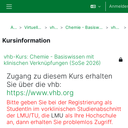
Zum Hauptinhalt
Anmelde
Website-Übersicht
Alle Kurse
Virtuelle Hochschule Bayern (vhb)
vhb Humanmedizin
Chemie - Basiswissen mit klinischen Verknüpfungen (LV_379_976)
vhb-Kurs: Chemie S26
Kursinformation
vhb-Kurs: Chemie - Basiswissen mit
klinischen Verknüpfungen (SoSe 2026)
Zugang zu diesem Kurs erhalten
Sie über die vhb:
https://www.vhb.org
Bitte geben Sie bei der Registrierung als
StudentIn im vorklinischen Studienabschnitt
der LMU/TU, die
LMU
als Ihre Hochschule
an, dann erhalten Sie problemlos Zugriff.