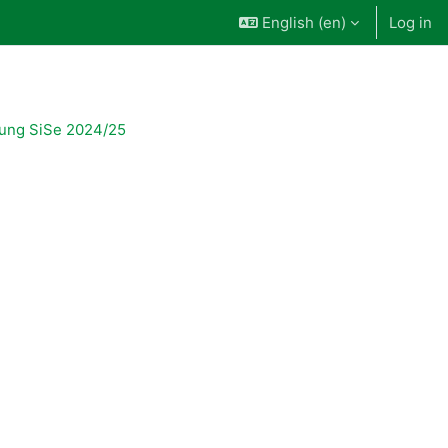
English ‎(en)‎
Log in
lung SiSe 2024/25