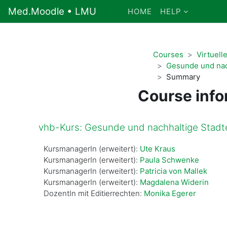
Skip to main content
Med.Moodle • LMU
HOME
HELP
Courses
Virtuell
Gesunde und nac
Summary
Course info
vhb-Kurs: Gesunde und nachhaltige Stadt
KursmanagerIn (erweitert):
Ute Kraus
KursmanagerIn (erweitert):
Paula Schwenke
KursmanagerIn (erweitert):
Patricia von Mallek
KursmanagerIn (erweitert):
Magdalena Widerin
DozentIn mit Editierrechten:
Monika Egerer