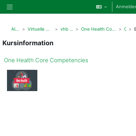
Zum Hauptinhalt
Anmelde
Website-Übersicht
Alle Kurse
Virtuelle Hochschule Bayern (vhb)
vhb Humanmedizin
One Health Core Competencies (LV_138_1560)
OHCC
Kursinformation
One Health Core Competencies