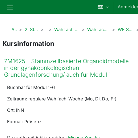
Zum Hauptinhalt
Anmelde
Website-Übersicht
Alle Kurse
2. Studienabschnitt Humanmedizin
Modul 5
Wahlfach 2. Studienabschnitt (7M1625 + ehemalige PWS)
Wahlfachangebote der Kinder- und Frauenheilkunde
WF Stammzellbasierte Organoidmodelle
Kursinformation
7M1625 - Stammzellbasierte Organoidmodelle
in der gynäkoonkologischen
Grundlagenforschung/ auch für Modul 1
Buchbar für Modul 1-6
Zeitraum: reguläre Wahlfach-Woche (Mo, Di, Do, Fr)
Ort: INN
Format: Präsenz
DozentIn mit Editierrechten:
Mirjana Kessler