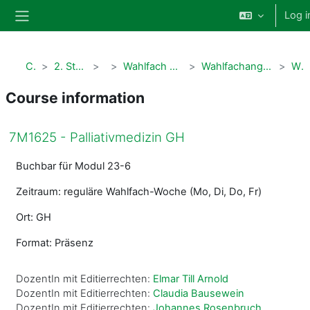
Skip to main content
Log i
Side panel
Courses
2. Studienabschnitt Humanmedizin
Modul 5
Wahlfach 2. Studienabschnitt (7M1625 + ehemalige PWS)
Wahlfachangebote der Psychologie, Neurologie und Palliativmedizin
WF Palliativmedizin
Course information
7M1625 - Palliativmedizin GH
Buchbar für Modul 23-6
Zeitraum: reguläre Wahlfach-Woche (Mo, Di, Do, Fr)
Ort: GH
Format: Präsenz
DozentIn mit Editierrechten:
Elmar Till Arnold
DozentIn mit Editierrechten:
Claudia Bausewein
DozentIn mit Editierrechten:
Johannes Rosenbruch