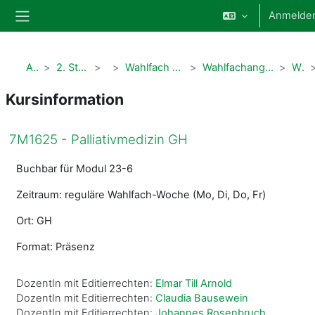
Zum Hauptinhalt
Anmelde
Website-Übersicht
Alle Kurse
2. Studienabschnitt Humanmedizin
Modul 5
Wahlfach 2. Studienabschnitt (7M1625 + ehemalige PWS)
Wahlfachangebote der Psychologie, Neurologie und Palliativmedizin
WF Palliativmedizin
Kursinformation
7M1625 - Palliativmedizin GH
Buchbar für Modul 23-6
Zeitraum: reguläre Wahlfach-Woche (Mo, Di, Do, Fr)
Ort: GH
Format: Präsenz
DozentIn mit Editierrechten:
Elmar Till Arnold
DozentIn mit Editierrechten:
Claudia Bausewein
DozentIn mit Editierrechten:
Johannes Rosenbruch