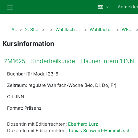
Zum Hauptinhalt
Anmelde
Website-Übersicht
Alle Kurse
2. Studienabschnitt Humanmedizin
Modul 5
Wahlfach 2. Studienabschnitt (7M1625 + ehemalige PWS)
Wahlfachangebote der Kinder- und Frauenheilkunde
WF Kinderheilkunde Hauner 1
Kursinformation
7M1625 - Kinderheilkunde - Hauner Intern 1 INN
Buchbar für Modul 23-6
Zeitraum: reguläre Wahlfach-Woche (Mo, Di, Do, Fr)
Ort: INN
Format: Präsenz
DozentIn mit Editierrechten:
Eberhard Lurz
DozentIn mit Editierrechten:
Tobias Schwerd-Hammitzsch