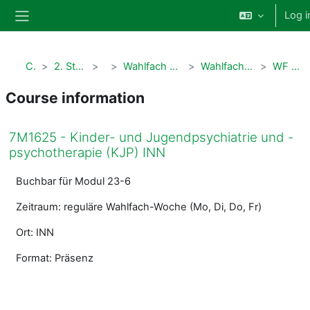
Skip to main content
Log i
Side panel
Courses
2. Studienabschnitt Humanmedizin
Modul 5
Wahlfach 2. Studienabschnitt (7M1625 + ehemalige PWS)
Wahlfachangebote der Kinder- und Frauenheilkunde
WF Kinder- und Jugendpsychiatrie
Course information
7M1625 - Kinder- und Jugendpsychiatrie und -
psychotherapie (KJP) INN
Buchbar für Modul 23-6
Zeitraum: reguläre Wahlfach-Woche (Mo, Di, Do, Fr)
Ort: INN
Format: Präsenz