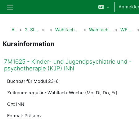
Zum Hauptinhalt
Anmelde
Website-Übersicht
Alle Kurse
2. Studienabschnitt Humanmedizin
Modul 5
Wahlfach 2. Studienabschnitt (7M1625 + ehemalige PWS)
Wahlfachangebote der Kinder- und Frauenheilkunde
WF Kinder- und Jugendpsychiatrie
Kursinformation
7M1625 - Kinder- und Jugendpsychiatrie und -
psychotherapie (KJP) INN
Buchbar für Modul 23-6
Zeitraum: reguläre Wahlfach-Woche (Mo, Di, Do, Fr)
Ort: INN
Format: Präsenz