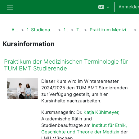
Zum Hauptinhalt
Anmelde
Website-Übersicht
Alle Kurse
1. Studienabschnitt Human- und Zahnmedizin
1. Semester
Terminologie
Praktikum Medizinische Terminologie für TUM BWL Studierende
Kursinformation
Praktikum der Medizinischen Terminologie für
TUM BMT Studierende
Dieser Kurs wird im Wintersemester
2024/2025 den TUM BMT Studierenden
zur Verfügung gestellt, um hier
Kursinhalte nachzuarbeiten.
Kursmanagerin: Dr.
Katja Kühlmeyer
,
Akademische Rätin und
Studienbeauftragte am
Institut für Ethik,
Geschichte und Theorie der Medizin
der
LMU München