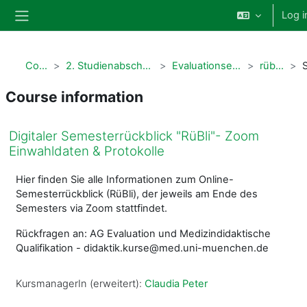
Skip to main content
Log i
Side panel
Courses
2. Studienabschnitt Humanmedizin
Evaluationsergebnisse Klinik
rübli_digital
Course information
Digitaler Semesterrückblick "RüBli"- Zoom
Einwahldaten & Protokolle
Hier finden Sie alle Informationen zum Online-
Semesterrückblick (RüBli), der jeweils am Ende des
Semesters via Zoom stattfindet.
Rückfragen an: AG Evaluation und Medizindidaktische
Qualifikation - didaktik.kurse@med.uni-muenchen.de
KursmanagerIn (erweitert):
Claudia Peter