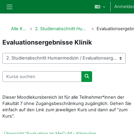
Zum Hauptinhalt
Anmelde
Website-Übersicht
Alle Kurse
2. Studienabschnitt Humanmedizin
Evaluationsergebnisse Klinik
Kursbereiche
Kurse suchen
Kurse suchen
Dieser Moodlekursbereich ist für alle Teilnehmer*innen der
Fakultät 7 ohne Zugangsbeschränkung zugänglich. Gehen Sie
einfach auf den Link zum jeweiligen Kurs und dann auf "zum
Kurs".
Übersicht "Evaluation im MeCuM - Klinischer