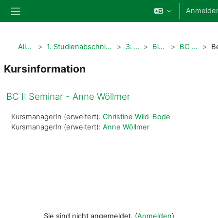
Zum Hauptinhalt
Anmelde
Website-Übersicht
Alle Kurse
1. Studienabschnitt Human- und Zahnmedizin
3. Semester
Biochemie II
BC II Sem - AW
Kursinformation
BC II Seminar - Anne Wöllmer
KursmanagerIn (erweitert):
Christine Wild-Bode
KursmanagerIn (erweitert):
Anne Wöllmer
Sie sind nicht angemeldet. (
Anmelden
)