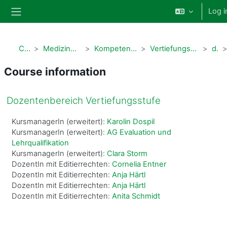
Skip to main content
Log i
Side panel
Courses
Medizindidaktische Qualifizierung
Kompetenznetz Medizinlehre Bayern
Vertiefungsstufe Zertifikat Medizindidaktik
doz_kmb
Course information
Dozentenbereich Vertiefungsstufe
KursmanagerIn (erweitert):
Karolin Dospil
KursmanagerIn (erweitert):
AG Evaluation und
Lehrqualifikation
KursmanagerIn (erweitert):
Clara Storm
DozentIn mit Editierrechten:
Cornelia Entner
DozentIn mit Editierrechten:
Anja Härtl
DozentIn mit Editierrechten:
Anja Härtl
DozentIn mit Editierrechten:
Anita Schmidt