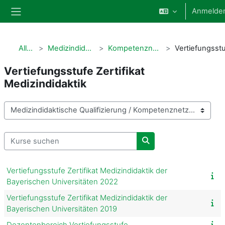
Zum Hauptinhalt
Anmelde
Website-Übersicht
Alle Kurse
Medizindidaktische Qualifizierung
Kompetenznetz Medizinlehre Bayern
Vertiefungsstufe Zertifikat
Medizindidaktik
Kursbereiche
Kurse suchen
Kurse suchen
Vertiefungsstufe Zertifikat Medizindidaktik der
Bayerischen Universitäten 2022
Vertiefungsstufe Zertifikat Medizindidaktik der
Bayerischen Universitäten 2019
Dozentenbereich Vertiefungsstufe