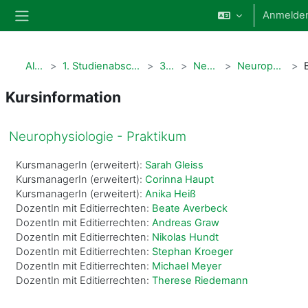
Zum Hauptinhalt
Anmelde
Website-Übersicht
Alle Kurse
1. Studienabschnitt Human- und Zahnmedizin
3. Semester
Neurophysiologie
Neurophysiologie - Praktikum
Kursinformation
Neurophysiologie - Praktikum
KursmanagerIn (erweitert):
Sarah Gleiss
KursmanagerIn (erweitert):
Corinna Haupt
KursmanagerIn (erweitert):
Anika Heiß
DozentIn mit Editierrechten:
Beate Averbeck
DozentIn mit Editierrechten:
Andreas Graw
DozentIn mit Editierrechten:
Nikolas Hundt
DozentIn mit Editierrechten:
Stephan Kroeger
DozentIn mit Editierrechten:
Michael Meyer
DozentIn mit Editierrechten:
Therese Riedemann