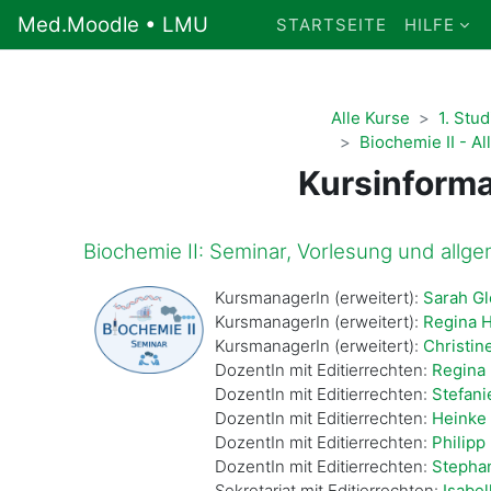
Zum Hauptinhalt
Med.Moodle • LMU
STARTSEITE
HILFE
Alle Kurse
1. Stu
Biochemie II - A
Kursinforma
Biochemie II: Seminar, Vorlesung und allge
KursmanagerIn (erweitert):
Sarah Gl
KursmanagerIn (erweitert):
Regina 
KursmanagerIn (erweitert):
Christin
DozentIn mit Editierrechten:
Regina 
DozentIn mit Editierrechten:
Stefani
DozentIn mit Editierrechten:
Heinke
DozentIn mit Editierrechten:
Philipp
DozentIn mit Editierrechten:
Stepha
Sekretariat mit Editierrechten:
Isabel