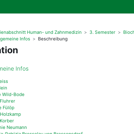
dienabschnitt Human- und Zahnmedizin
3. Semester
Bioc
llgemeine Infos
Beschreibung
tion
meine Infos
eiss
Hein
e Wild-Bode
Fluhrer
e Fülöp
 Holzkamp
 Korber
nie Neumann
la-Patrizia Bresselau von Bressensdorf