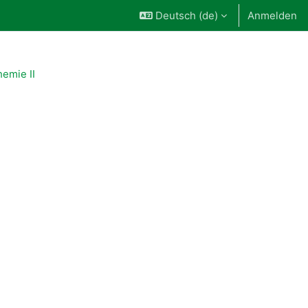
Deutsch ‎(de)‎
Anmelden
hemie II