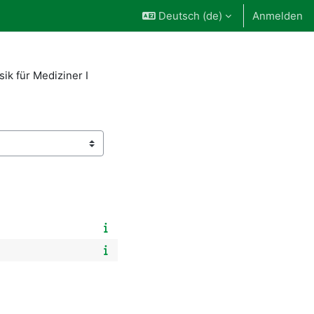
Deutsch ‎(de)‎
Anmelden
ik für Mediziner I