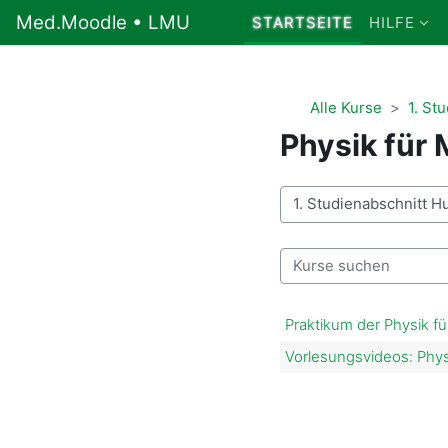
Zum Hauptinhalt
Med.Moodle • LMU
STARTSEITE
HILFE
Alle Kurse
1. St
Physik für 
Kursbereiche
Kurse suchen
Praktikum der Physik fü
Vorlesungsvideos: Phys