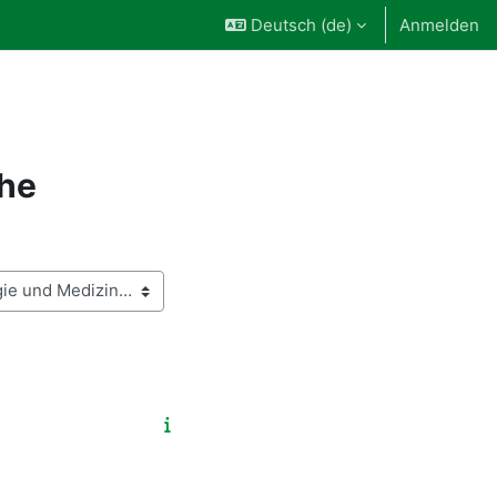
Deutsch ‎(de)‎
Anmelden
che