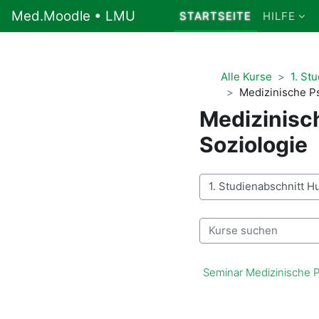
Zum Hauptinhalt
Med.Moodle • LMU
STARTSEITE
HILFE
Alle Kurse
1. St
Medizinische P
Medizinisc
Soziologie
Kursbereiche
Kurse suchen
Seminar Medizinische Ps