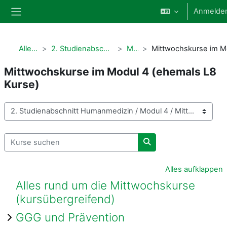
Zum Hauptinhalt
Anmelde
Website-Übersicht
Alle Kurse
2. Studienabschnitt Humanmedizin
Modul 4
Mittwochskurse im Modul 4 (ehemals L8
Kurse)
Kursbereiche
Kurse suchen
Kurse suchen
Alles aufklappen
Alles rund um die Mittwochskurse
(kursübergreifend)
GGG und Prävention