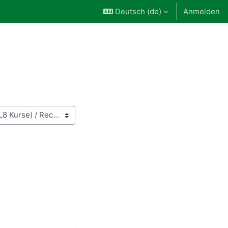
Deutsch ‎(de)‎
Anmelden