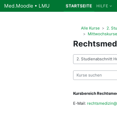
Zum Hauptinhalt
Med.Moodle • LMU
STARTSEITE
HILFE
Alle Kurse
2. St
Mittwochskurse
Rechtsmed
Kursbereiche
Kurse suchen
Kursbereich Rechtsme
E-Mail:
rechtsmedizin