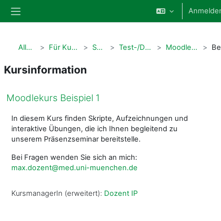
Zum Hauptinhalt
Anmelde
Website-Übersicht
Alle Kurse
Für Kursbetreuende
Spielwiese
Test-/Demobereich IP
Moodlekurs Beispiel 1
Kursinformation
Moodlekurs Beispiel 1
In diesem Kurs finden Skripte, Aufzeichnungen und
interaktive Übungen, die ich Ihnen begleitend zu
unserem Präsenzseminar bereitstelle.
Bei Fragen wenden Sie sich an mich:
max.dozent@med.uni-muenchen.de
KursmanagerIn (erweitert):
Dozent IP