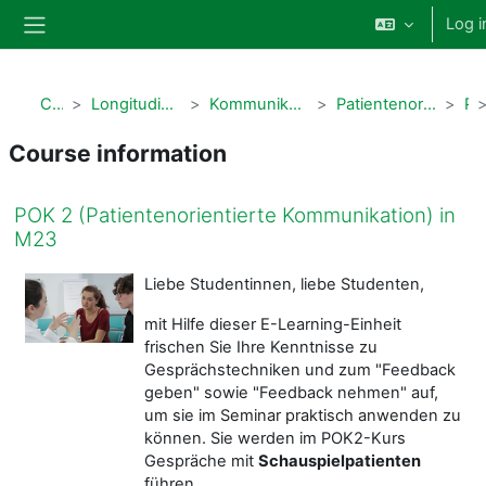
Skip to main content
Log i
Side panel
Courses
Longitudinale Curricula Humanmedizin
Kommunikationscurriculum - KomMeCuM
Patientenorientierte Kommunikation (POK)
POK 
Course information
POK 2 (Patientenorientierte Kommunikation) in
M23
Liebe Studentinnen, liebe Studenten,
mit Hilfe dieser E-Learning-Einheit
frischen Sie Ihre Kenntnisse zu
Gesprächstechniken und zum "Feedback
geben" sowie "Feedback nehmen" auf,
um sie im Seminar praktisch anwenden zu
können. Sie werden im POK2-Kurs
Gespräche mit
Schauspielpatienten
führen.