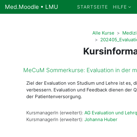
Zum Hauptinhalt
Med.Moodle • LMU
STARTSEITE
HILFE
Alle Kurse
Medizi
202405_Evaluati
Kursinforma
MeCuM Sommerkurse: Evaluation in der m
Ziel der Evaluation von Studium und Lehre ist es
verbessern. Evaluation und Feedback dienen der Qu
der Patientenversorgung.
KursmanagerIn (erweitert):
AG Evaluation und Lehrqu
KursmanagerIn (erweitert):
Johanna Huber