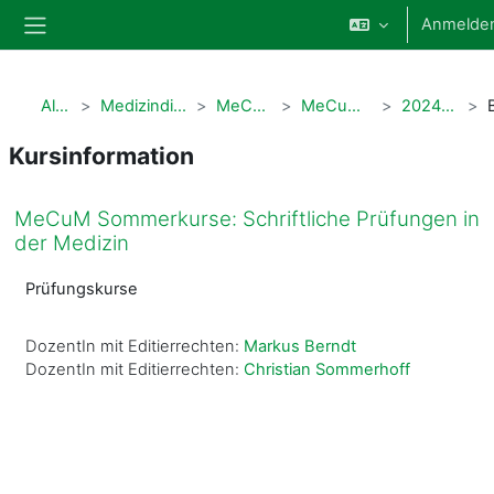
Zum Hauptinhalt
Anmelde
Website-Übersicht
Alle Kurse
Medizindidaktische Qualifizierung
MeCuM Sommerkurse
MeCuM Sommerkurse 2024
202407_pruefung_schr
Kursinformation
MeCuM Sommerkurse: Schriftliche Prüfungen in
der Medizin
Prüfungskurse
DozentIn mit Editierrechten:
Markus Berndt
DozentIn mit Editierrechten:
Christian Sommerhoff