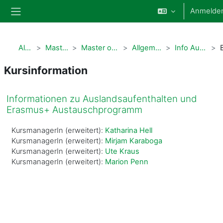
Zum Hauptinhalt
Anmelde
Website-Übersicht
Alle Kurse
Masterstudiengänge
Master of Science Public Health
Allgemeine Informationen
Info Ausland und Erasmus+
Kursinformation
Informationen zu Auslandsaufenthalten und
Erasmus+ Austauschprogramm
KursmanagerIn (erweitert):
Katharina Hell
KursmanagerIn (erweitert):
Mirjam Karaboga
KursmanagerIn (erweitert):
Ute Kraus
KursmanagerIn (erweitert):
Marion Penn