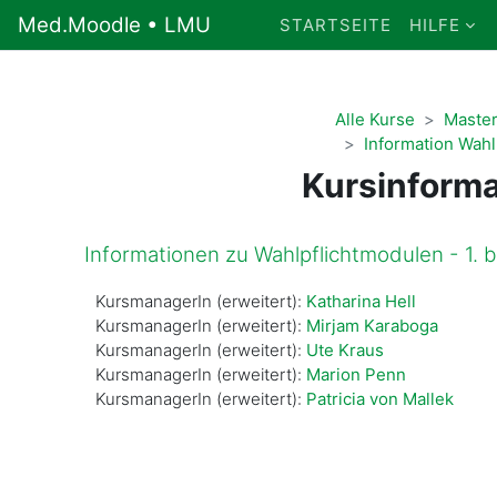
Zum Hauptinhalt
Med.Moodle • LMU
STARTSEITE
HILFE
Alle Kurse
Maste
Information Wahl
Kursinforma
Informationen zu Wahlpflichtmodulen - 1. 
KursmanagerIn (erweitert):
Katharina Hell
KursmanagerIn (erweitert):
Mirjam Karaboga
KursmanagerIn (erweitert):
Ute Kraus
KursmanagerIn (erweitert):
Marion Penn
KursmanagerIn (erweitert):
Patricia von Mallek