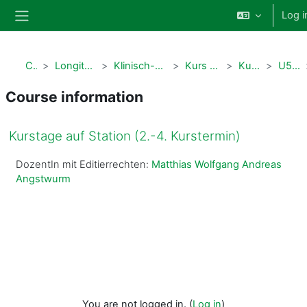
Skip to main content
Log i
Side panel
Courses
Longitudinale Curricula Humanmedizin
Klinisch-Praktisches Curriculum - MeCuM Skills
Kurs Famulaturreife U5 in Modul 1
Kurs Famulaturreife U5
U5 Kurstage auf Station
Course information
Kurstage auf Station (2.-4. Kurstermin)
DozentIn mit Editierrechten:
Matthias Wolfgang Andreas
Angstwurm
You are not logged in. (
Log in
)