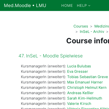
Skip to main content
Med.Moodle • LMU
HOME
HELP
Courses
Medizind
InSeL - Archiv
Course info
47. InSeL - Moodle Spielwiese
KursmanagerIn (erweitert):
Lucia Bulubas
KursmanagerIn (erweitert):
Eva Gresser
KursmanagerIn (erweitert):
Tobias Sebastian Greve
KursmanagerIn (erweitert):
Max Emanuel Harner
KursmanagerIn (erweitert):
Christoph Helmut Kern
KursmanagerIn (erweitert):
Andreas Keßler
KursmanagerIn (erweitert):
Sarah Kim-Hellmuth
KursmanagerIn (erweitert):
Valerie Kirsch
KursmanagerIn (erweitert):
Viktoria Florentine Köhl