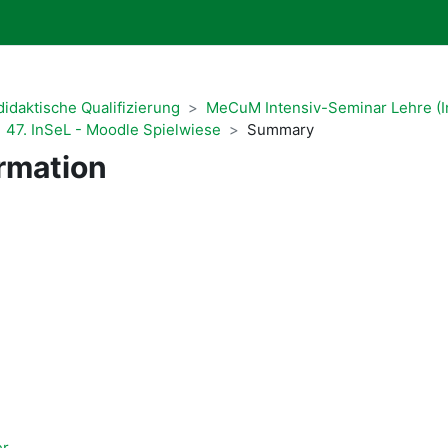
idaktische Qualifizierung
MeCuM Intensiv-Seminar Lehre (I
47. InSeL - Moodle Spielwiese
Summary
rmation
er