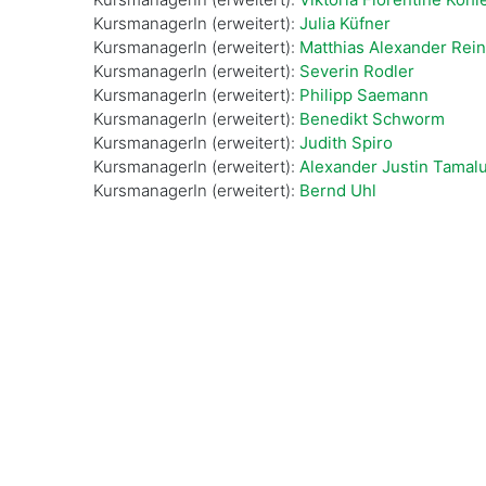
KursmanagerIn (erweitert):
Julia Küfner
KursmanagerIn (erweitert):
Matthias Alexander Rei
KursmanagerIn (erweitert):
Severin Rodler
KursmanagerIn (erweitert):
Philipp Saemann
KursmanagerIn (erweitert):
Benedikt Schworm
KursmanagerIn (erweitert):
Judith Spiro
KursmanagerIn (erweitert):
Alexander Justin Tamal
KursmanagerIn (erweitert):
Bernd Uhl