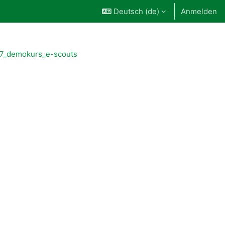
Deutsch ‎(de)‎
Anmelden
7_demokurs_e-scouts