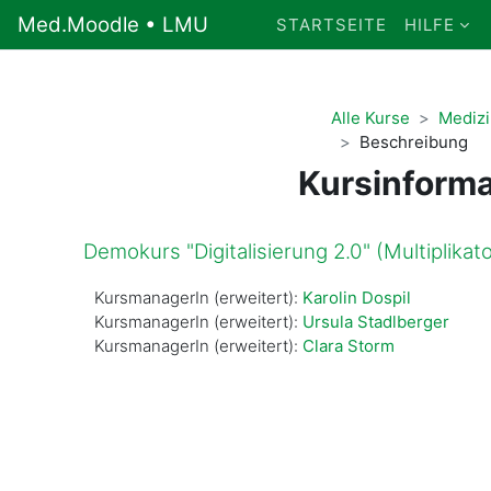
Zum Hauptinhalt
Med.Moodle • LMU
STARTSEITE
HILFE
Alle Kurse
Medizi
Beschreibung
Kursinforma
Demokurs "Digitalisierung 2.0" (Multiplika
KursmanagerIn (erweitert):
Karolin Dospil
KursmanagerIn (erweitert):
Ursula Stadlberger
KursmanagerIn (erweitert):
Clara Storm