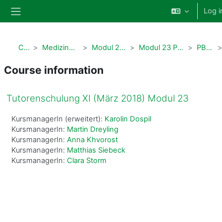
Skip to main content
Log i
Side panel
Courses
Medizindidaktische Qualifizierung
Modul 23 PbL-Tutorenschulung
Modul 23 PbL-Tutorenschulung - Archiv
PBL_M23_032018
Course information
Tutorenschulung XI (März 2018) Modul 23
KursmanagerIn (erweitert):
Karolin Dospil
KursmanagerIn:
Martin Dreyling
KursmanagerIn:
Anna Khvorost
KursmanagerIn:
Matthias Siebeck
KursmanagerIn:
Clara Storm