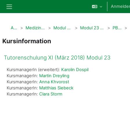
Zum Hauptinhalt
Anmelde
Website-Übersicht
Alle Kurse
Medizindidaktische Qualifizierung
Modul 23 PbL-Tutorenschulung
Modul 23 PbL-Tutorenschulung - Archiv
PBL_M23_032018
Kursinformation
Tutorenschulung XI (März 2018) Modul 23
KursmanagerIn (erweitert):
Karolin Dospil
KursmanagerIn:
Martin Dreyling
KursmanagerIn:
Anna Khvorost
KursmanagerIn:
Matthias Siebeck
KursmanagerIn:
Clara Storm