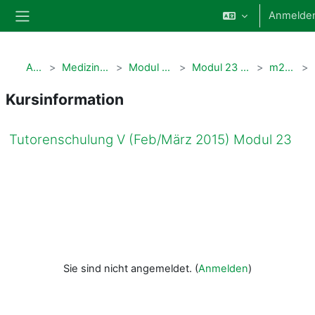
Zum Hauptinhalt
Anmelde
Website-Übersicht
Alle Kurse
Medizindidaktische Qualifizierung
Modul 23 PbL-Tutorenschulung
Modul 23 PbL-Tutorenschulung - Archiv
m23_pbl_02_032015
Kursinformation
Tutorenschulung V (Feb/März 2015) Modul 23
Sie sind nicht angemeldet. (
Anmelden
)