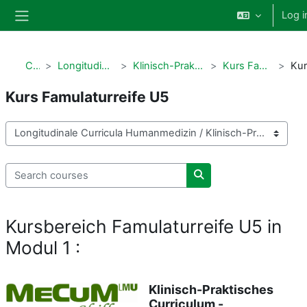
Skip to main content
Log i
Side panel
Courses
Longitudinale Curricula Humanmedizin
Klinisch-Praktisches Curriculum - MeCuM Skills
Kurs Famulaturreife U5 in Modul 1
Kurs Famulaturreife U5
Course categories
Search courses
Search courses
Kursbereich Famulaturreife U5
in
Modul 1 :
Klinisch-Praktisches
Curriculum -