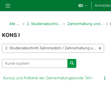
Zum Hauptinhalt
Anmelde
Website-Übersicht
Alle Kurse
2. Studienabschnitt Zahnmedizin
Zahnerhaltung und Parodontologie
KONS I
Kursbereiche
Kurse suchen
Kurse suchen
Kursus und Poliklinik der Zahnerhaltungskunde Teil I