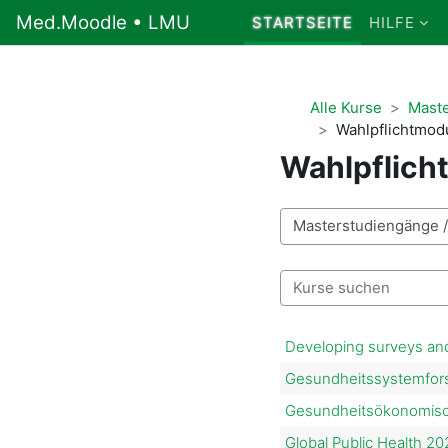
Zum Hauptinhalt
Med.Moodle • LMU
STARTSEITE
HILFE
Alle Kurse
Mast
Wahlpflichtmod
Wahlpflich
Kursbereiche
Kurse suchen
Developing surveys an
Gesundheitssystemfor
Gesundheitsökonomisc
Global Public Health 20