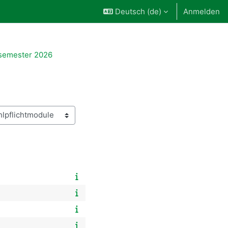
Deutsch ‎(de)‎
Anmelden
emester 2026