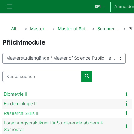
Zum Hauptinhalt
Anmelde
Website-Übersicht
Alle Kurse
Masterstudiengänge
Master of Science Public Health
Sommersemester 2025
Pflichtmodule
Kursbereiche
Kurse suchen
Kurse suchen
Biometrie II
Epidemiologie II
Research Skills II
Forschungspraktikum für Studierende ab dem 4.
Semester