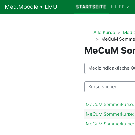
Zum Hauptinhalt
Med.Moodle • LMU
STARTSEITE
HILFE
Alle Kurse
Mediz
MeCuM Sommer
MeCuM So
Kursbereiche
Kurse suchen
MeCuM Sommerkurse: Pr
MeCuM Sommerkurse: Mü
MeCuM Sommerkurse: Sc