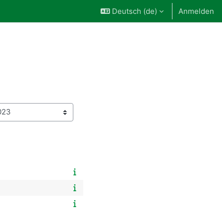
Deutsch ‎(de)‎
Anmelden